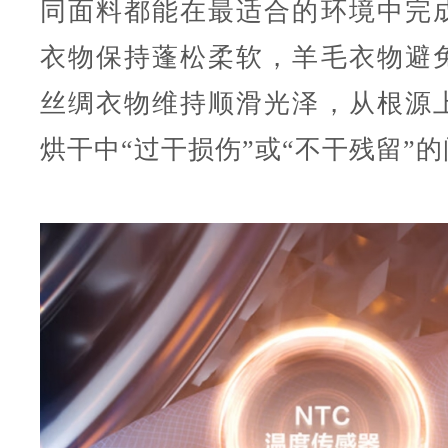
同面料都能在最适合的环境中完
衣物保持蓬松柔软，羊毛衣物避
丝绸衣物维持顺滑光泽，从根源
烘干中“过干损伤”或“不干残留”